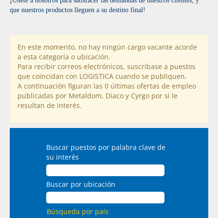
¡Únete a nosotros para satisfacer las demandas de nuestros clientes, y
que nuestros productos lleguen a su destino final!
En este momento, no hay ningún cargo vacante acorde
a esta categoría o ubicación.
Para recibir correos electrónicos, suscríbase a puestos
que coincidan con LOGISTICA cuando se publiquen.
A continuación figuran las 0 últimas ofertas de empleo
publicadas por Metaldom, Diaco y Cyrgo por si le
resultan de interés.
Buscar puestos por palabra clave de
su interés
Buscar por ubicación
Búsqueda por país